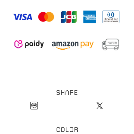
1
2
全長:約
mm
す。）
1
7
線幅:約
.
mm
※本製品は表面にコーティング（メッキ加工）を施しております。コーティングは装
0
5
重さ:約
.
g（片耳）
着の際の爪などの引っ掛かり、装着時の衣類などの突起物などにより剥がれる恐れが
【イヤーカフリング】
ございます。お取扱い・保管にはご注意ください。
1
9
全長:約
.
mm
※ビーズネックレスは天然石を使用しております。その為、形・サイズ・色目には個
3
線幅:約
mm
1
体差が生じます。
粒のサイズの個体差により、全長サイズにも個体差が生じます。
ご理解の程お願い致します。
※チェーンネックレスへはチャームをご自身で通していただく仕様になります。先端
のバー部分とチェーン部分の接続箇所は非常に繊細な作りになっております。無理に
ひっぱったり過度な力を加えると折れ、破損の原因になります。クロスなどで尖端を
押さえてチャームを通していただくことをおすすめいたします。お取扱いには十分に
ご注意ください。
※本製品はコーティングを施しております。アルコール消毒などにより、コーティン
グの剥がれの原因となります。アルコール消毒の際は着外してご使用ください。
SHARE
COLOR