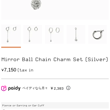
Mirror Ball Chain Charm Set (Silver)
7
1
5
0
,
￥2,383
ペイディなら月々
Pierce or Earring or Ear Cuff