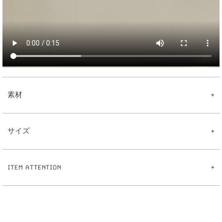
素材
【Mirror Ball Chain チャーム】
真鍮
サイズ
ガラス
【ピアス】
真鍮
【Mirrorcmall Chain チャーム】
ポスト:ステンレス
4
2
全長:約
.
cm
【イヤリング】
ITEM ATTENTION
6
真鍮
パール:約
mm
【イヤーカフリング】
0
4
重さ:約
.
g
※ハンドメイドのため出来上がりに個体差があることをご了承下さい。
真鍮
【ピアス】
※ハンドメイド作品とは、手作業で制作したものです。その為、同じ商品でも仕上が
1
0
全長:約
mm
りにばらつきが出ます。
1
5
線幅:約
.
mm
※サイズ表記について、商品によって同サイズや同色等であっても各商品毎に誤差が
0
5
重さ:約
.
g（片耳）
ある為、サイズ表記はあくまでも目安としてご参照ください。
【イヤリング】
※素材の特性上、季節や体質によって変色の可能性があります。（個人差がありま