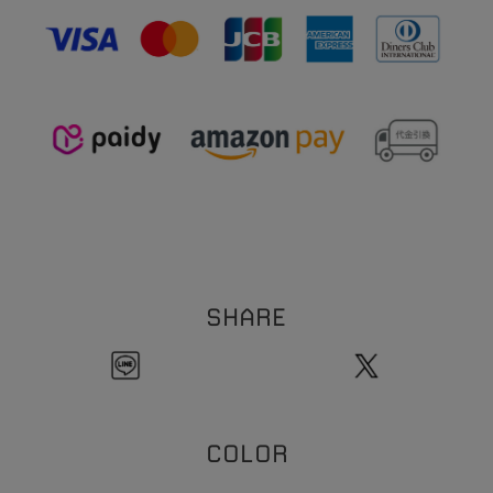
※本製品は表面にコーティング（メッキ加工）を施しております。コーティングは装
0
5
重さ:約
.
g（片耳）
着の際の爪などの引っ掛かり、装着時の衣類などの突起物などにより剥がれる恐れが
【イヤーカフリング】
ございます。お取扱い・保管にはご注意ください。
1
9
全長:約
.
mm
※ビーズネックレスは天然石を使用しております。その為、形・サイズ・色目には個
3
線幅:約
mm
1
体差が生じます。
粒のサイズの個体差により、全長サイズにも個体差が生じます。
ご理解の程お願い致します。
※チェーンネックレスへはチャームをご自身で通していただく仕様になります。先端
のバー部分とチェーン部分の接続箇所は非常に繊細な作りになっております。無理に
ひっぱったり過度な力を加えると折れ、破損の原因になります。クロスなどで尖端を
押さえてチャームを通していただくことをおすすめいたします。お取扱いには十分に
ご注意ください。
※本製品はコーティングを施しております。アルコール消毒などにより、コーティン
グの剥がれの原因となります。アルコール消毒の際は着外してご使用ください。
SHARE
COLOR