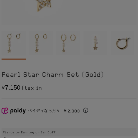
Pearl Star Charm Set (Gold)
7
1
5
0
,
￥2,383
ペイディなら月々
Pierce or Earring or Ear Cuff