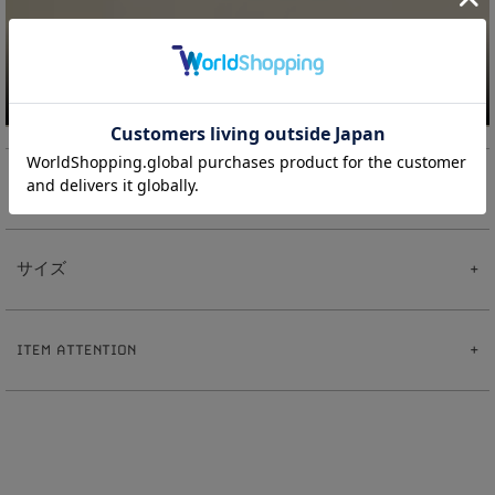
素材
【Pearl Starチャーム】
真鍮
サイズ
樹脂パール
【ピアス】
真鍮
【Pearl Starチャーム】
ポスト:ステンレス
3
8
全長:約
.
cm
【イヤリング】
ITEM ATTENTION
8
真鍮
パール:約
mm
【イヤーカフリング】
1
9
重さ:約
.
g
※ハンドメイドのため出来上がりに個体差があることをご了承下さい。
真鍮
【ピアス】
※ハンドメイド作品とは、手作業で制作したものです。その為、同じ商品でも仕上が
1
0
全長:約
mm
りにばらつきが出ます。
1
5
線幅:約
.
mm
※サイズ表記について、商品によって同サイズや同色等であっても各商品毎に誤差が
0
5
重さ:約
.
g（片耳）
ある為、サイズ表記はあくまでも目安としてご参照ください。
【イヤリング】
※素材の特性上、季節や体質によって変色の可能性があります。（個人差がありま
1
2
全長:約
mm
す。）
1
7
線幅:約
.
mm