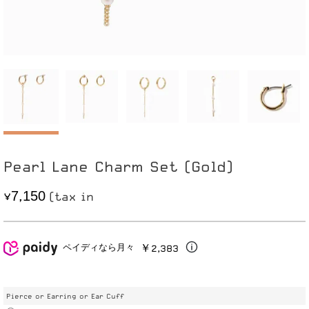
Pearl Lane Charm Set (Gold)
7
1
5
0
,
￥2,383
ペイディなら月々
Pierce or Earring or Ear Cuff