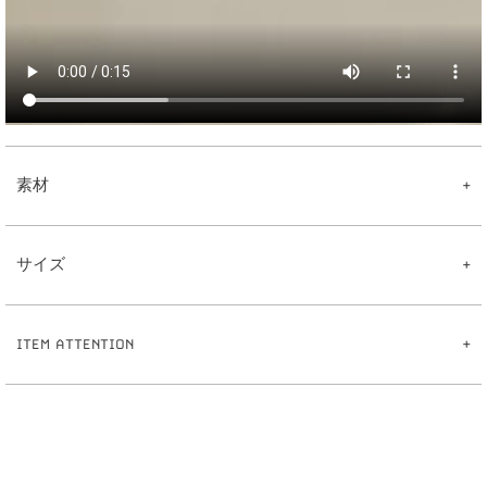
素材
【Pearl Laneチャーム】
真鍮
サイズ
樹脂パール
【ピアス】
真鍮
【Pearl Laneチャーム】
ポスト:ステンレス
5
5
全長:約
.
cm
【イヤリング】
ITEM ATTENTION
3
真鍮
パール:約
mm
【イヤーカフリング】
0
3
重さ:約
.
g
※ハンドメイドのため出来上がりに個体差があることをご了承下さい。
真鍮
【ピアス】
※ハンドメイド作品とは、手作業で制作したものです。その為、同じ商品でも仕上が
1
0
全長:約
mm
りにばらつきが出ます。
1
5
線幅:約
.
mm
※サイズ表記について、商品によって同サイズや同色等であっても各商品毎に誤差が
0
5
重さ:約
.
g（片耳）
ある為、サイズ表記はあくまでも目安としてご参照ください。
【イヤリング】
※素材の特性上、季節や体質によって変色の可能性があります。（個人差がありま
1
2
全長:約
mm
す。）
1
7
線幅:約
.
mm