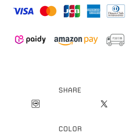
※本製品は表面にコーティング（メッキ加工）を施しております。コーティングは装
0
5
重さ:約
.
g（片耳）
着の際の爪などの引っ掛かり、装着時の衣類などの突起物などにより剥がれる恐れが
【イヤーカフリング】
ございます。お取扱い・保管にはご注意ください。
1
9
全長:約
.
mm
※ビーズネックレスは天然石を使用しております。その為、形・サイズ・色目には個
3
線幅:約
mm
1
体差が生じます。
粒のサイズの個体差により、全長サイズにも個体差が生じます。
ご理解の程お願い致します。
※チェーンネックレスへはチャームをご自身で通していただく仕様になります。先端
のバー部分とチェーン部分の接続箇所は非常に繊細な作りになっております。無理に
ひっぱったり過度な力を加えると折れ、破損の原因になります。クロスなどで尖端を
押さえてチャームを通していただくことをおすすめいたします。お取扱いには十分に
ご注意ください。
※本製品はコーティングを施しております。アルコール消毒などにより、コーティン
グの剥がれの原因となります。アルコール消毒の際は着外してご使用ください。
SHARE
COLOR