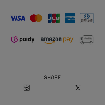
【イヤリング】
※素材の特性上、季節や体質によって変色の可能性があります。（個人差がありま
1
2
全長:約
mm
す。）
1
7
線幅:約
.
mm
※本製品は表面にコーティング（メッキ加工）を施しております。コーティングは装
0
5
重さ:約
.
g（片耳）
着の際の爪などの引っ掛かり、装着時の衣類などの突起物などにより剥がれる恐れが
【イヤーカフリング】
ございます。お取扱い・保管にはご注意ください。
1
9
全長:約
.
mm
※ビーズネックレスは天然石を使用しております。その為、形・サイズ・色目には個
3
線幅:約
mm
1
体差が生じます。
粒のサイズの個体差により、全長サイズにも個体差が生じます。
ご理解の程お願い致します。
※チェーンネックレスへはチャームをご自身で通していただく仕様になります。先端
のバー部分とチェーン部分の接続箇所は非常に繊細な作りになっております。無理に
ひっぱったり過度な力を加えると折れ、破損の原因になります。クロスなどで尖端を
押さえてチャームを通していただくことをおすすめいたします。お取扱いには十分に
ご注意ください。
※本製品はコーティングを施しております。アルコール消毒などにより、コーティン
グの剥がれの原因となります。アルコール消毒の際は着外してご使用ください。
SHARE