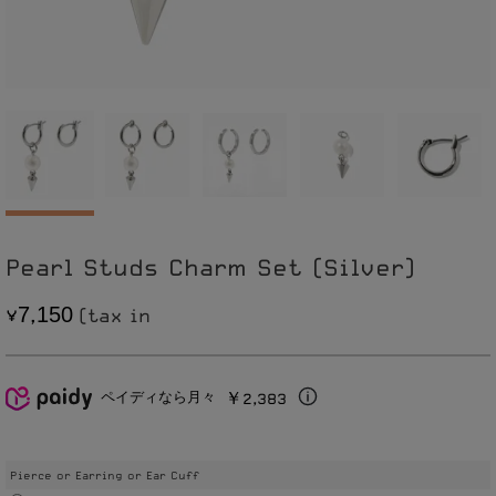
Pearl Studs Charm Set (Silver)
7
1
5
0
,
￥2,383
ペイディなら月々
Pierce or Earring or Ear Cuff