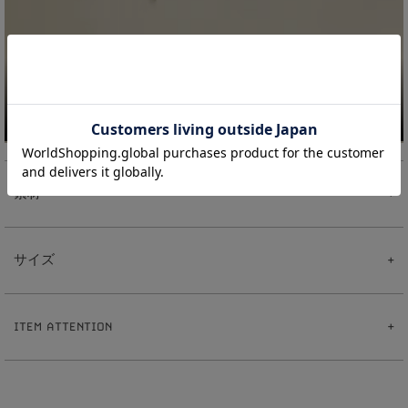
素材
【Pearl Studs チャーム】
真鍮
サイズ
樹脂パール
【ピアス】
真鍮
【Pearl Studs チャーム】
ポスト:ステンレス
2
2
全長:約
.
cm
【イヤリング】
ITEM ATTENTION
8
真鍮
パール:約
mm
【イヤーカフリング】
1
0
重さ:約
.
g
※ハンドメイドのため出来上がりに個体差があることをご了承下さい。
真鍮
【ピアス】
※ハンドメイド作品とは、手作業で制作したものです。その為、同じ商品でも仕上が
1
0
全長:約
mm
りにばらつきが出ます。
1
5
線幅:約
.
mm
※サイズ表記について、商品によって同サイズや同色等であっても各商品毎に誤差が
0
5
重さ:約
.
g（片耳）
ある為、サイズ表記はあくまでも目安としてご参照ください。