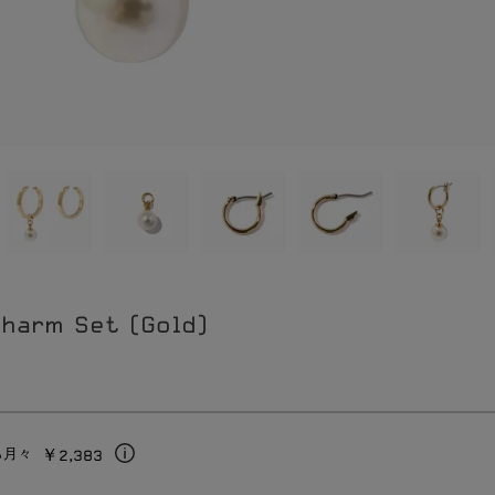
Charm Set (Gold)
￥2,383
ら月々