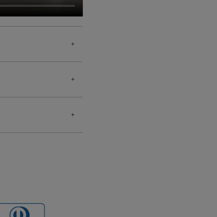
照ください。
の突起物などにより剥
長サイズにも個体差
細な作りになっており
ことをおすすめいたし
際は着外してご使用く