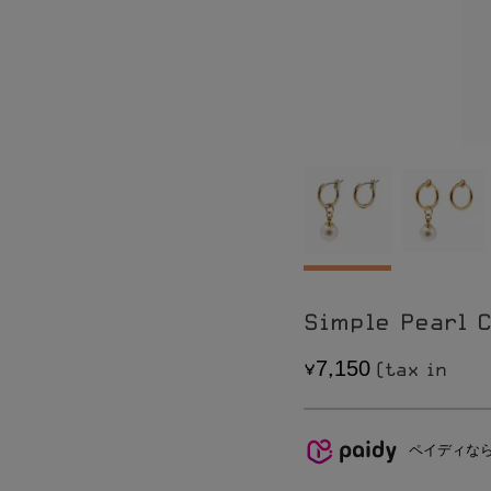
Pierce
CONTACT
Earring
SHOPPING GUIDE
Bracelet
LEGAL INFOMATION
Ring
Simple Pearl 
7
1
5
0
,
ペイディな