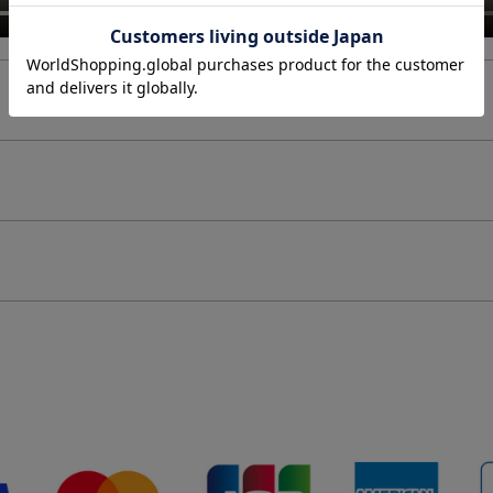
個体差があることをご了承下さい。
制作したものです。その為、同じ商品でも仕上がりにばらつきが出ます。
て同サイズや同色等であっても各商品毎に誤差がある為、サイズ表記はあくまでも目安としてご参
て変色の可能性があります。（個人差があります。）
ッキ加工）を施しております。コーティングは装着の際の爪などの引っ掛かり、装着時の衣類など
・保管にはご注意ください。
1
しております。その為、形・サイズ・色目には個体差が生じます。
粒のサイズの個体差により、全
ます。
をご自身で通していただく仕様になります。先端のバー部分とチェーン部分の接続箇所は非常に繊
を加えると折れ、破損の原因になります。クロスなどで尖端を押さえてチャームを通していただく
ださい。
ります。アルコール消毒などにより、コーティングの剥がれの原因となります。アルコール消毒の