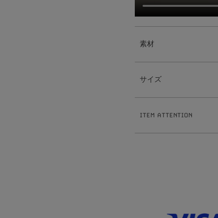
素材
【Simple Pearlチャーム】
真鍮
サイズ
樹脂パール
【ピアス】
真鍮
【Simple Pearlチャーム】
ポスト:ステンレス
3
2
全長:約
.
cm
【イヤリング】
ITEM ATTENTION
0
8
真鍮
重さ:約
.
g
【イヤーカフリング】
【ピアス】
※ハンドメイドのため出来上がりに
真鍮
1
0
全長:約
mm
※ハンドメイド作品とは、手作業で
1
5
線幅:約
.
mm
※サイズ表記について、商品によっ
0
5
重さ:約
.
g（片耳）
※素材の特性上、季節や体質によっ
【イヤリング】
※本製品は表面にコーティング（メ
1
2
全長:約
mm
がれる恐れがございます。お取扱い
1
7
線幅:約
.
mm
※ビーズネックレスは天然石を使用
0
5
重さ:約
.
g（片耳）
が生じます。ご理解の程お願い致し
【イヤーカフリング】
※チェーンネックレスへはチャーム
1
9
全長:約
.
mm
ます。無理にひっぱったり過度な力
3
線幅:約
mm
ます。お取扱いには十分にご注意く
※本製品はコーティングを施してお
ださい。