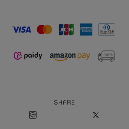
1
5
線幅:約
.
mm
※サイズ表記について、商品によって同サイズや同色等であっても各商品毎に誤差が
0
5
重さ:約
.
g（片耳）
ある為、サイズ表記はあくまでも目安としてご参照ください。
【イヤリング】
※素材の特性上、季節や体質によって変色の可能性があります。（個人差がありま
1
2
全長:約
mm
す。）
1
7
線幅:約
.
mm
※本製品は表面にコーティング（メッキ加工）を施しております。コーティングは装
0
5
重さ:約
.
g（片耳）
着の際の爪などの引っ掛かり、装着時の衣類などの突起物などにより剥がれる恐れが
【イヤーカフリング】
ございます。お取扱い・保管にはご注意ください。
1
9
全長:約
.
mm
※ビーズネックレスは天然石を使用しております。その為、形・サイズ・色目には個
3
線幅:約
mm
1
体差が生じます。
粒のサイズの個体差により、全長サイズにも個体差が生じます。
ご理解の程お願い致します。
※チェーンネックレスへはチャームをご自身で通していただく仕様になります。先端
のバー部分とチェーン部分の接続箇所は非常に繊細な作りになっております。無理に
ひっぱったり過度な力を加えると折れ、破損の原因になります。クロスなどで尖端を
押さえてチャームを通していただくことをおすすめいたします。お取扱いには十分に
ご注意ください。
※本製品はコーティングを施しております。アルコール消毒などにより、コーティン
グの剥がれの原因となります。アルコール消毒の際は着外してご使用ください。
SHARE