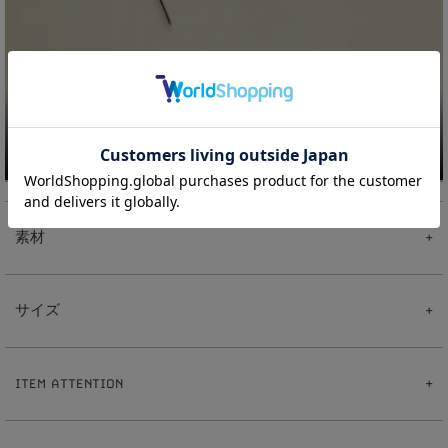
素材
【Pearl Chain チャーム】
真鍮
サイズ
樹脂パール
【ピアス】
真鍮
【Pearl Chain チャーム】
ポスト:ステンレス
4
3
全長:約
.
cm
【イヤリング】
ITEM ATTENTION
6
真鍮
パール:約
mm
【イヤーカフリング】
0
5
重さ:約
.
g
※ハンドメイドのため出来上がりに個体差があることをご了承下さい。
真鍮
【ピアス】
※ハンドメイド作品とは、手作業で制作したものです。その為、同じ商品でも仕上が
1
0
全長:約
mm
りにばらつきが出ます。