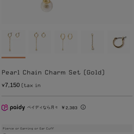
Pearl Chain Charm Set (Gold)
7
1
5
0
,
￥2,383
ペイディなら月々
Pierce or Earring or Ear Cuff