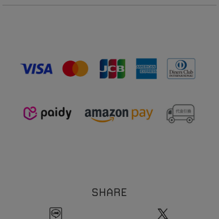
※ハンドメイドのため出来上がりに個体差があることをご了承下さい。
真鍮
【ピアス】
※ハンドメイド作品とは、手作業で制作したものです。その為、同じ商品でも仕上が
1
0
全長:約
mm
りにばらつきが出ます。
1
5
線幅:約
.
mm
※サイズ表記について、商品によって同サイズや同色等であっても各商品毎に誤差が
0
5
重さ:約
.
g（片耳）
ある為、サイズ表記はあくまでも目安としてご参照ください。
【イヤリング】
※素材の特性上、季節や体質によって変色の可能性があります。（個人差がありま
1
2
全長:約
mm
す。）
1
7
線幅:約
.
mm
※本製品は表面にコーティング（メッキ加工）を施しております。コーティングは装
0
5
重さ:約
.
g（片耳）
着の際の爪などの引っ掛かり、装着時の衣類などの突起物などにより剥がれる恐れが
【イヤーカフリング】
ございます。お取扱い・保管にはご注意ください。
1
9
全長:約
.
mm
※ビーズネックレスは天然石を使用しております。その為、形・サイズ・色目には個
3
線幅:約
mm
1
体差が生じます。
粒のサイズの個体差により、全長サイズにも個体差が生じます。
ご理解の程お願い致します。
※チェーンネックレスへはチャームをご自身で通していただく仕様になります。先端
のバー部分とチェーン部分の接続箇所は非常に繊細な作りになっております。無理に
ひっぱったり過度な力を加えると折れ、破損の原因になります。クロスなどで尖端を
押さえてチャームを通していただくことをおすすめいたします。お取扱いには十分に
ご注意ください。
※本製品はコーティングを施しております。アルコール消毒などにより、コーティン
グの剥がれの原因となります。アルコール消毒の際は着外してご使用ください。
SHARE