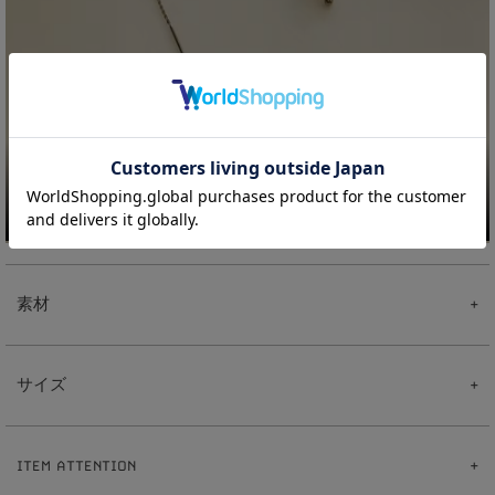
素材
【Pearl Hoopチャーム】
真鍮
サイズ
テグス
【ピアス】
真鍮
【Pearl Hoopチャーム】
ポスト:ステンレス
1
2
全長:約
mm
【イヤリング】
ITEM ATTENTION
3
真鍮
パール:約
mm
【イヤーカフリング】
0
2
重さ:約
.
g