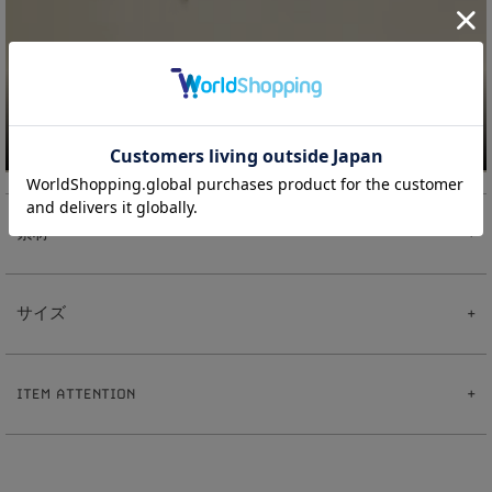
素材
【Pearl Studs チャーム】
真鍮
サイズ
樹脂パール
【ピアス】
真鍮
【Pearl Studs チャーム】
ポスト:ステンレス
2
2
全長:約
.
cm
【イヤリング】
ITEM ATTENTION
8
真鍮
パール:約
mm
【イヤーカフリング】
1
0
重さ:約
.
g
※ハンドメイドのため出来上がりに個体差があることをご了承下さい。
真鍮
【ピアス】
※ハンドメイド作品とは、手作業で制作したものです。その為、同じ商品でも仕上が
1
0
全長:約
mm
りにばらつきが出ます。
1
5
線幅:約
.
mm
※サイズ表記について、商品によって同サイズや同色等であっても各商品毎に誤差が
0
5
重さ:約
.
g（片耳）
ある為、サイズ表記はあくまでも目安としてご参照ください。