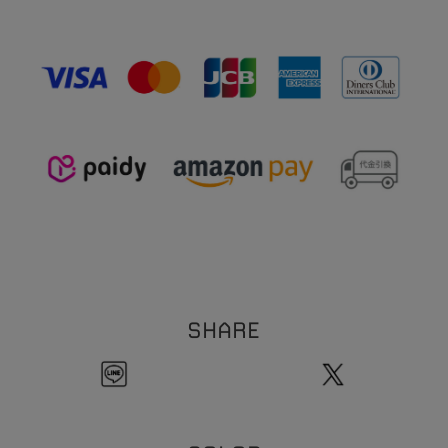
【イヤリング】
※素材の特性上、季節や体質によって変色の可能性があります。（個人差がありま
1
2
全長:約
mm
す。）
1
7
線幅:約
.
mm
※本製品は表面にコーティング（メッキ加工）を施しております。コーティングは装
0
5
重さ:約
.
g（片耳）
着の際の爪などの引っ掛かり、装着時の衣類などの突起物などにより剥がれる恐れが
【イヤーカフリング】
ございます。お取扱い・保管にはご注意ください。
1
9
全長:約
.
mm
※ビーズネックレスは天然石を使用しております。その為、形・サイズ・色目には個
3
線幅:約
mm
1
体差が生じます。
粒のサイズの個体差により、全長サイズにも個体差が生じます。
ご理解の程お願い致します。
※チェーンネックレスへはチャームをご自身で通していただく仕様になります。先端
のバー部分とチェーン部分の接続箇所は非常に繊細な作りになっております。無理に
ひっぱったり過度な力を加えると折れ、破損の原因になります。クロスなどで尖端を
押さえてチャームを通していただくことをおすすめいたします。お取扱いには十分に
ご注意ください。
※本製品はコーティングを施しております。アルコール消毒などにより、コーティン
グの剥がれの原因となります。アルコール消毒の際は着外してご使用ください。
SHARE