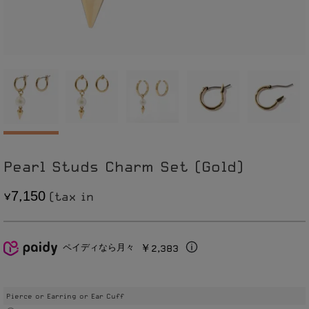
Pearl Studs Charm Set (Gold)
7
1
5
0
,
￥2,383
ペイディなら月々
Pierce or Earring or Ear Cuff