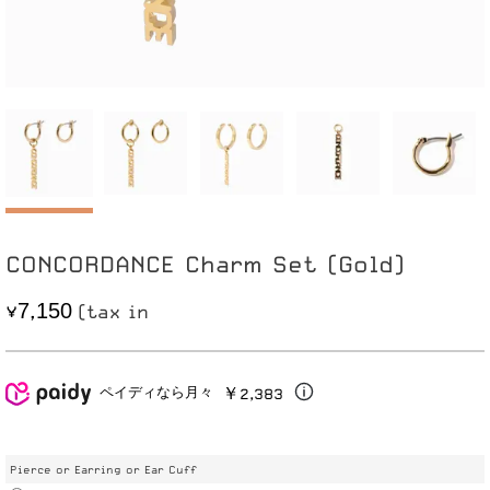
CONCORDANCE Charm Set (Gold)
7
1
5
0
,
￥2,383
ペイディなら月々
Pierce or Earring or Ear Cuff