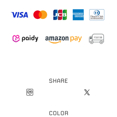
1
7
線幅:約
.
mm
す。）
0
5
重さ:約
.
g（片耳）
※本製品は表面にコーティング（メッキ加工）を施しております。コーティングは装
【イヤーカフリング】
着の際の爪などの引っ掛かり、装着時の衣類などの突起物などにより剥がれる恐れが
1
9
全長:約
.
mm
ございます。お取扱い・保管にはご注意ください。
3
線幅:約
mm
※ビーズネックレスは天然石を使用しております。その為、形・サイズ・色目には個
1
体差が生じます。
粒のサイズの個体差により、全長サイズにも個体差が生じます。
ご理解の程お願い致します。
※チェーンネックレスへはチャームをご自身で通していただく仕様になります。先端
のバー部分とチェーン部分の接続箇所は非常に繊細な作りになっております。無理に
ひっぱったり過度な力を加えると折れ、破損の原因になります。クロスなどで尖端を
押さえてチャームを通していただくことをおすすめいたします。お取扱いには十分に
ご注意ください。
※本製品はコーティングを施しております。アルコール消毒などにより、コーティン
グの剥がれの原因となります。アルコール消毒の際は着外してご使用ください。
SHARE
COLOR