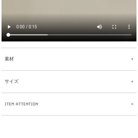
素材
【CONCORDANCEチャーム】
真鍮
サイズ
【ピアス】
真鍮
ポスト:ステンレス
【CONCORDANCEチャーム】
【イヤリング】
3
2
全長:約
.
cm
真鍮
ITEM ATTENTION
0
8
【イヤーカフリング】
重さ:約
.
g
真鍮
【ピアス】
※ハンドメイドのため出来上がりに個体差があることをご了承下さい。
1
0
全長:約
mm
※ハンドメイド作品とは、手作業で制作したものです。その為、同じ商品でも仕上が
1
5
線幅:約
.
mm
りにばらつきが出ます。
0
5
重さ:約
.
g（片耳）
※サイズ表記について、商品によって同サイズや同色等であっても各商品毎に誤差が
【イヤリング】
ある為、サイズ表記はあくまでも目安としてご参照ください。
1
2
全長:約
mm
※素材の特性上、季節や体質によって変色の可能性があります。（個人差がありま