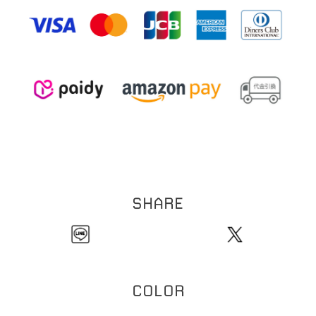
※本製品は表面にコーティング（メッキ加工）を施しております。コーティングは装
0
5
重さ:約
.
g（片耳）
着の際の爪などの引っ掛かり、装着時の衣類などの突起物などにより剥がれる恐れが
【イヤーカフリング】
ございます。お取扱い・保管にはご注意ください。
1
9
全長:約
.
mm
※ビーズネックレスは天然石を使用しております。その為、形・サイズ・色目には個
3
線幅:約
mm
1
体差が生じます。
粒のサイズの個体差により、全長サイズにも個体差が生じます。
ご理解の程お願い致します。
※チェーンネックレスへはチャームをご自身で通していただく仕様になります。先端
のバー部分とチェーン部分の接続箇所は非常に繊細な作りになっております。無理に
ひっぱったり過度な力を加えると折れ、破損の原因になります。クロスなどで尖端を
押さえてチャームを通していただくことをおすすめいたします。お取扱いには十分に
ご注意ください。
※本製品はコーティングを施しております。アルコール消毒などにより、コーティン
グの剥がれの原因となります。アルコール消毒の際は着外してご使用ください。
SHARE
COLOR