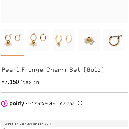
Pearl Fringe Charm Set (Gold)
7
1
5
0
,
￥2,383
ペイディなら月々
Pierce or Earring or Ear Cuff