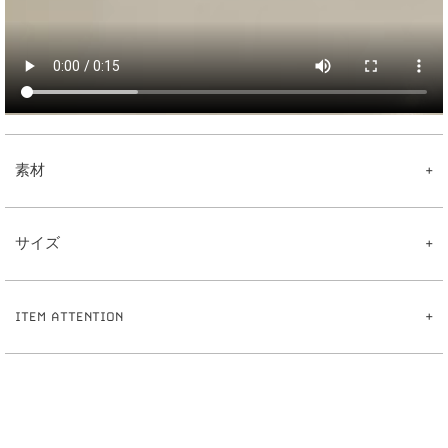
素材
【Pearl Fringeチャーム】
真鍮
サイズ
樹脂パール
【ピアス】
真鍮
【Pearl Fringeチャーム】
ポスト:ステンレス
1
0
全長:約
mm
【イヤリング】
ITEM ATTENTION
4
真鍮
パール:約
mm
【イヤーカフリング】
0
7
重さ:約
.
g
※ハンドメイドのため出来上がりに個体差があることをご了承下さい。
真鍮
【ピアス】
※ハンドメイド作品とは、手作業で制作したものです。その為、同じ商品でも仕上が
1
0
全長:約
mm
りにばらつきが出ます。
1
5
線幅:約
.
mm
※サイズ表記について、商品によって同サイズや同色等であっても各商品毎に誤差が
0
5
重さ:約
.
g（片耳）
ある為、サイズ表記はあくまでも目安としてご参照ください。
【イヤリング】
※素材の特性上、季節や体質によって変色の可能性があります。（個人差がありま
1
2
全長:約
mm
す。）
1
7
線幅:約
.
mm