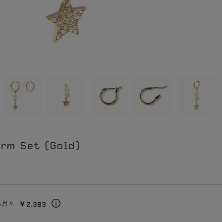
arm Set (Gold)
￥2,383
ら月々