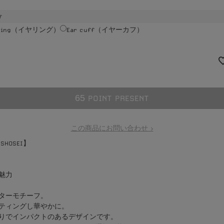
f
rring（イヤリング）
Ear cuff（イヤーカフ）
6
5
POINT PRESENT
この商品にお問い合わせ >
 SHOSEI】
魅力
ターモチーフ。
ティングし華やかに。
りでインパクトのあるデザインです。