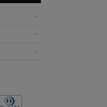
照ください。
の突起物などにより剥
長サイズにも個体差
細な作りになっており
ことをおすすめいたし
際は着外してご使用く