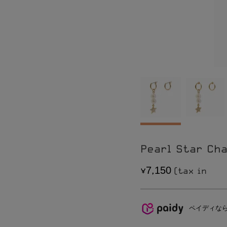
Pierce
CONTACT
Earring
SHOPPING GUIDE
Bracelet
LEGAL INFOMATION
Ring
Pearl Star Ch
7
1
5
0
,
ペイディな