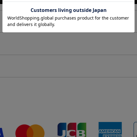
個体差があることをご了承下さい。
制作したものです。その為、同じ商品でも仕上がりにばらつきが出ます。
て同サイズや同色等であっても各商品毎に誤差がある為、サイズ表記はあくまでも目安としてご参
て変色の可能性があります。（個人差があります。）
ッキ加工）を施しております。コーティングは装着の際の爪などの引っ掛かり、装着時の衣類など
・保管にはご注意ください。
1
しております。その為、形・サイズ・色目には個体差が生じます。
粒のサイズの個体差により、全
ます。
をご自身で通していただく仕様になります。先端のバー部分とチェーン部分の接続箇所は非常に繊
を加えると折れ、破損の原因になります。クロスなどで尖端を押さえてチャームを通していただく
ださい。
ります。アルコール消毒などにより、コーティングの剥がれの原因となります。アルコール消毒の