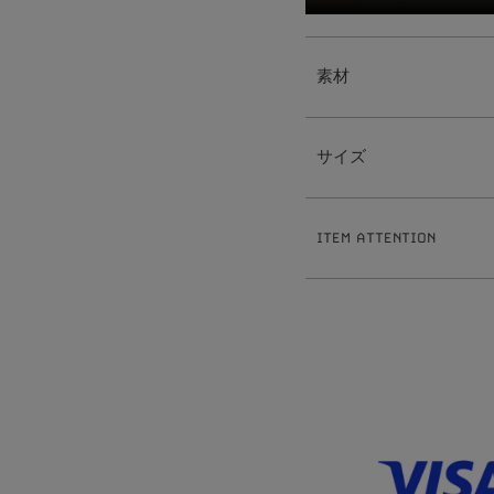
素材
【Pearl Starチャーム】
真鍮
サイズ
樹脂パール
【ピアス】
真鍮
【Pearl Starチャーム】
ポスト:ステンレス
3
8
全長:約
.
cm
【イヤリング】
ITEM ATTENTION
8
真鍮
パール:約
mm
【イヤーカフリング】
1
9
重さ:約
.
g
※ハンドメイドのため出来上がりに
真鍮
【ピアス】
※ハンドメイド作品とは、手作業で
1
0
全長:約
mm
※サイズ表記について、商品によっ
1
5
線幅:約
.
mm
※素材の特性上、季節や体質によっ
0
5
重さ:約
.
g（片耳）
※本製品は表面にコーティング（メ
【イヤリング】
がれる恐れがございます。お取扱い
1
2
全長:約
mm
※ビーズネックレスは天然石を使用
1
7
線幅:約
.
mm
が生じます。ご理解の程お願い致し
0
5
重さ:約
.
g（片耳）
※チェーンネックレスへはチャーム
【イヤーカフリング】
ます。無理にひっぱったり過度な力
1
9
全長:約
.
mm
ます。お取扱いには十分にご注意く
3
線幅:約
mm
※本製品はコーティングを施してお
ださい。