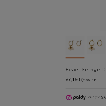
Pierce
CONTACT
Earring
SHOPPING GUIDE
Bracelet
LEGAL INFOMATION
Ring
Pearl Fringe 
7
1
5
0
,
ペイディな