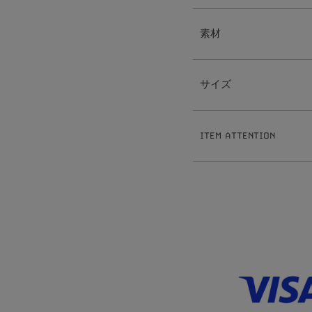
素材
【Pearl Fringeチャーム】
真鍮
サイズ
樹脂パール
【ピアス】
真鍮
【Pearl Fringeチャーム】
ポスト:ステンレス
1
0
全長:約
mm
【イヤリング】
ITEM ATTENTION
4
真鍮
パール:約
mm
【イヤーカフリング】
0
7
重さ:約
.
g
※ハンドメイドのため出来上がりに
真鍮
【ピアス】
※ハンドメイド作品とは、手作業で
1
0
全長:約
mm
※サイズ表記について、商品によっ
1
5
線幅:約
.
mm
※素材の特性上、季節や体質によっ
0
5
重さ:約
.
g（片耳）
※本製品は表面にコーティング（メ
【イヤリング】
がれる恐れがございます。お取扱い
1
2
全長:約
mm
※ビーズネックレスは天然石を使用
1
7
線幅:約
.
mm
が生じます。ご理解の程お願い致し
0
5
重さ:約
.
g（片耳）
※チェーンネックレスへはチャーム
【イヤーカフリング】
ます。無理にひっぱったり過度な力
1
9
全長:約
.
mm
ます。お取扱いには十分にご注意く
3
線幅:約
mm
※本製品はコーティングを施してお
ださい。