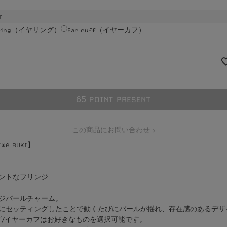
f
rring（イヤリング）
Ear cuff（イヤーカフ）
6
5
POINT PRESENT
この商品にお問い合わせ >
IWA RUKI】
ントなフリンジ
ジパールチャーム。
にセッティングしたことで動くたびにパールが揺れ、存在感のあるデザ
グ/イヤーカフはお好きなものを選択可能です。