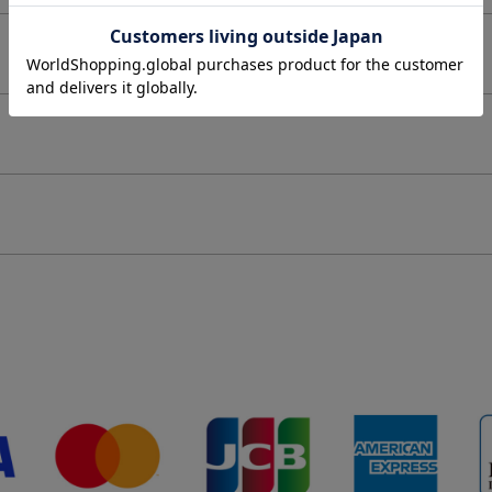
個体差があることをご了承下さい。
制作したものです。その為、同じ商品でも仕上がりにばらつきが出ます。
て同サイズや同色等であっても各商品毎に誤差がある為、サイズ表記はあくまでも目安としてご参
て変色の可能性があります。（個人差があります。）
ッキ加工）を施しております。コーティングは装着の際の爪などの引っ掛かり、装着時の衣類など
・保管にはご注意ください。
1
しております。その為、形・サイズ・色目には個体差が生じます。
粒のサイズの個体差により、全
ます。
をご自身で通していただく仕様になります。先端のバー部分とチェーン部分の接続箇所は非常に繊
を加えると折れ、破損の原因になります。クロスなどで尖端を押さえてチャームを通していただく
ださい。
ります。アルコール消毒などにより、コーティングの剥がれの原因となります。アルコール消毒の