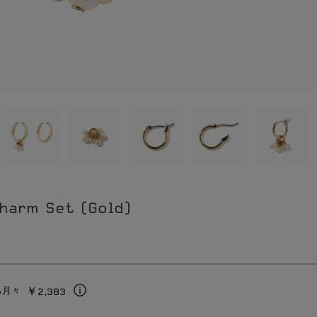
Charm Set (Gold)
￥2,383
ら月々