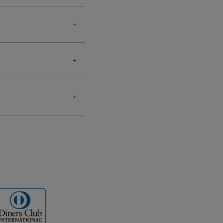
照ください。
の突起物などにより剥
長サイズにも個体差
細な作りになっており
ことをおすすめいたし
際は着外してご使用く