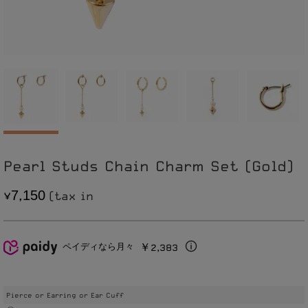
Pearl Studs Chain Charm Set (Gold)
7
1
5
0
,
￥2,383
ペイディなら月々
Pierce or Earring or Ear Cuff