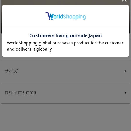
素材
【Pearl Studs Chainチャーム】
真鍮
サイズ
樹脂パール
【ピアス】
真鍮
【Pearl Studs Chainチャーム】
ポスト:ステンレス
4
8
全長:約
.
cm
【イヤリング】
ITEM ATTENTION
5
真鍮
パール:約
mm
【イヤーカフリング】
1
3
重さ:約
.
g
※ハンドメイドのため出来上がりに個体差があることをご了承下さい。
真鍮
【ピアス】
※ハンドメイド作品とは、手作業で制作したものです。その為、同じ商品でも仕上が
1
0
全長:約
mm
りにばらつきが出ます。
1
5
線幅:約
.
mm
※サイズ表記について、商品によって同サイズや同色等であっても各商品毎に誤差が
0
5
重さ:約
.
g（片耳）
ある為、サイズ表記はあくまでも目安としてご参照ください。
【イヤリング】
※素材の特性上、季節や体質によって変色の可能性があります。（個人差がありま
1
2
全長:約
mm
す。）
1
7
線幅:約
.
mm