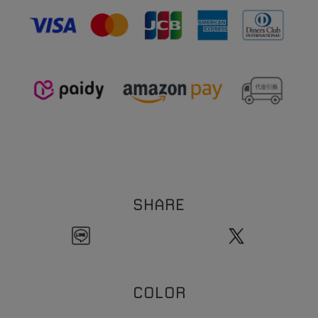
※本製品は表面にコーティング（メッキ加工）を施しております。コーティングは装
0
5
重さ:約
.
g（片耳）
着の際の爪などの引っ掛かり、装着時の衣類などの突起物などにより剥がれる恐れが
【イヤーカフリング】
ございます。お取扱い・保管にはご注意ください。
1
9
全長:約
.
mm
※ビーズネックレスは天然石を使用しております。その為、形・サイズ・色目には個
3
線幅:約
mm
1
体差が生じます。
粒のサイズの個体差により、全長サイズにも個体差が生じます。
ご理解の程お願い致します。
※チェーンネックレスへはチャームをご自身で通していただく仕様になります。先端
のバー部分とチェーン部分の接続箇所は非常に繊細な作りになっております。無理に
ひっぱったり過度な力を加えると折れ、破損の原因になります。クロスなどで尖端を
押さえてチャームを通していただくことをおすすめいたします。お取扱いには十分に
ご注意ください。
※本製品はコーティングを施しております。アルコール消毒などにより、コーティン
グの剥がれの原因となります。アルコール消毒の際は着外してご使用ください。
SHARE
COLOR