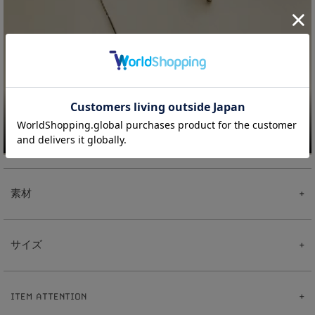
素材
【Pearl Hoopチャーム】
真鍮
サイズ
テグス
【ピアス】
真鍮
【Pearl Hoopチャーム】
ポスト:ステンレス
1
2
全長:約
mm
【イヤリング】
ITEM ATTENTION
3
真鍮
パール:約
mm
【イヤーカフリング】
0
2
重さ:約
.
g