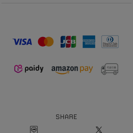
※ハンドメイドのため出来上がりに個体差があることをご了承下さい。
真鍮
【ピアス】
※ハンドメイド作品とは、手作業で制作したものです。その為、同じ商品でも仕上が
1
0
全長:約
mm
りにばらつきが出ます。
1
5
線幅:約
.
mm
※サイズ表記について、商品によって同サイズや同色等であっても各商品毎に誤差が
0
5
重さ:約
.
g（片耳）
ある為、サイズ表記はあくまでも目安としてご参照ください。
【イヤリング】
※素材の特性上、季節や体質によって変色の可能性があります。（個人差がありま
1
2
全長:約
mm
す。）
1
7
線幅:約
.
mm
※本製品は表面にコーティング（メッキ加工）を施しております。コーティングは装
0
5
重さ:約
.
g（片耳）
着の際の爪などの引っ掛かり、装着時の衣類などの突起物などにより剥がれる恐れが
【イヤーカフリング】
ございます。お取扱い・保管にはご注意ください。
1
9
全長:約
.
mm
※ビーズネックレスは天然石を使用しております。その為、形・サイズ・色目には個
3
線幅:約
mm
1
体差が生じます。
粒のサイズの個体差により、全長サイズにも個体差が生じます。
ご理解の程お願い致します。
※チェーンネックレスへはチャームをご自身で通していただく仕様になります。先端
のバー部分とチェーン部分の接続箇所は非常に繊細な作りになっております。無理に
ひっぱったり過度な力を加えると折れ、破損の原因になります。クロスなどで尖端を
押さえてチャームを通していただくことをおすすめいたします。お取扱いには十分に
ご注意ください。
※本製品はコーティングを施しております。アルコール消毒などにより、コーティン
グの剥がれの原因となります。アルコール消毒の際は着外してご使用ください。
SHARE